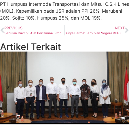
PT Humpuss Intermoda Transportasi dan Mitsui O.S.K Lines
(MOL). Kepemilikan pada JSR adalah PPI 26%, Marubeni
20%, Sojitz 10%, Humpuss 25%, dan MOL 19%.
PREVIOUS
NEXT
Sebulan Diambil Alih Pertamina, Produksi WK Rokan Sentuh 158 Ribu BOPD
Surya Darma: Terbitkan Segera RUPTL 2021-2030
Artikel Terkait