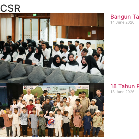
CSR
Bangun Ta
14 June 2026
18 Tahun P
13 June 2026