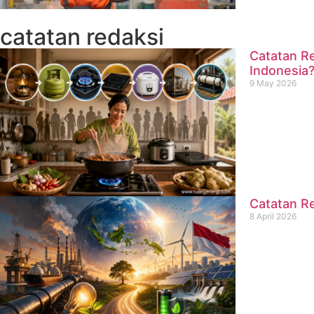
catatan redaksi
Catatan Re
Indonesia
9 May 2026
Catatan Re
8 April 2026