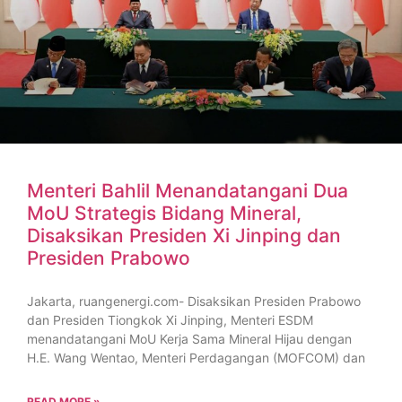
Menteri Bahlil Menandatangani Dua
MoU Strategis Bidang Mineral,
Disaksikan Presiden Xi Jinping dan
Presiden Prabowo
Jakarta, ruangenergi.com- Disaksikan Presiden Prabowo
dan Presiden Tiongkok Xi Jinping, Menteri ESDM
menandatangani MoU Kerja Sama Mineral Hijau dengan
H.E. Wang Wentao, Menteri Perdagangan (MOFCOM) dan
READ MORE »