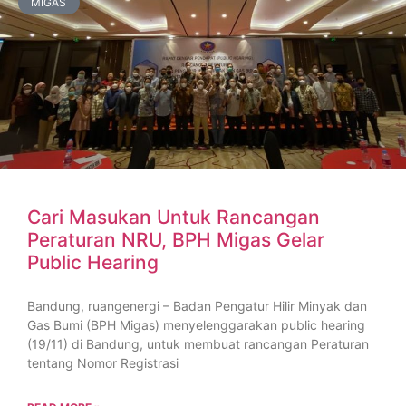
MIGAS
Cari Masukan Untuk Rancangan
Peraturan NRU, BPH Migas Gelar
Public Hearing
Bandung, ruangenergi – Badan Pengatur Hilir Minyak dan
Gas Bumi (BPH Migas) menyelenggarakan public hearing
(19/11) di Bandung, untuk membuat rancangan Peraturan
tentang Nomor Registrasi