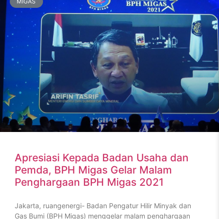
MIGAS
Apresiasi Kepada Badan Usaha dan
Pemda, BPH Migas Gelar Malam
Penghargaan BPH Migas 2021
Jakarta, ruangenergi- Badan Pengatur Hilir Minyak dan
Gas Bumi (BPH Migas) menggelar malam penghargaan