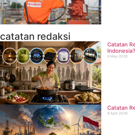
catatan redaksi
Catatan Re
Indonesia
9 May 2026
Catatan Re
8 April 2026