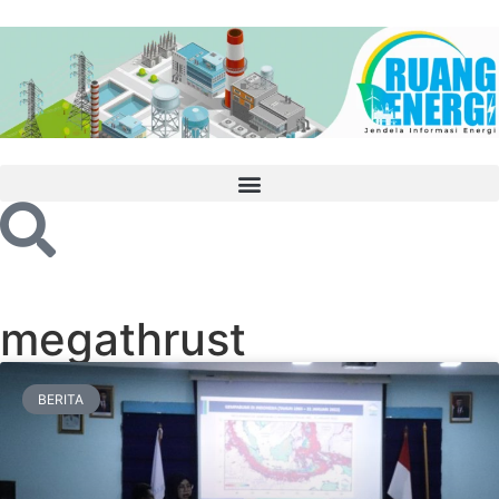
megathrust
BERITA