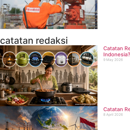
catatan redaksi
Catatan Re
Indonesia
9 May 2026
Catatan Re
8 April 2026