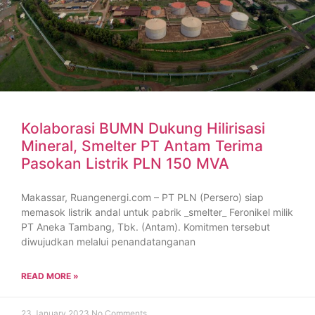
Kolaborasi BUMN Dukung Hilirisasi
Mineral, Smelter PT Antam Terima
Pasokan Listrik PLN 150 MVA
Makassar, Ruangenergi.com – PT PLN (Persero) siap
memasok listrik andal untuk pabrik _smelter_ Feronikel milik
PT Aneka Tambang, Tbk. (Antam). Komitmen tersebut
diwujudkan melalui penandatanganan
READ MORE »
23 January 2023
No Comments