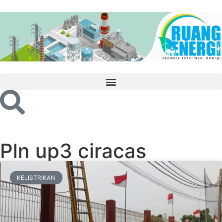
Pln up3 ciracas
KELISTRIKAN