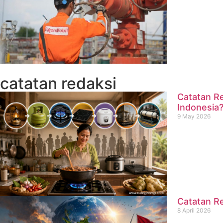
catatan redaksi
Catatan Re
Indonesia
9 May 2026
Catatan Re
8 April 2026