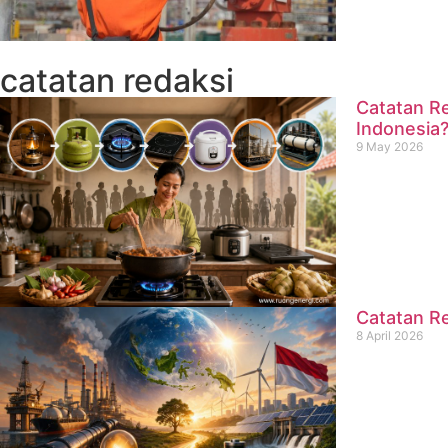
catatan redaksi
Catatan Re
Indonesia
9 May 2026
Catatan Re
8 April 2026