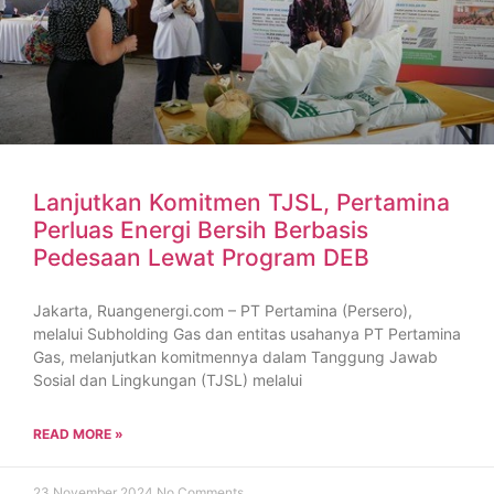
Lanjutkan Komitmen TJSL, Pertamina
Perluas Energi Bersih Berbasis
Pedesaan Lewat Program DEB
Jakarta, Ruangenergi.com – PT Pertamina (Persero),
melalui Subholding Gas dan entitas usahanya PT Pertamina
Gas, melanjutkan komitmennya dalam Tanggung Jawab
Sosial dan Lingkungan (TJSL) melalui
READ MORE »
23 November 2024
No Comments