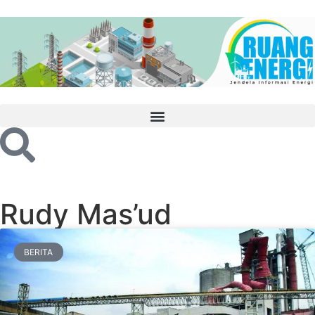
Rudy Mas’ud
BERITA