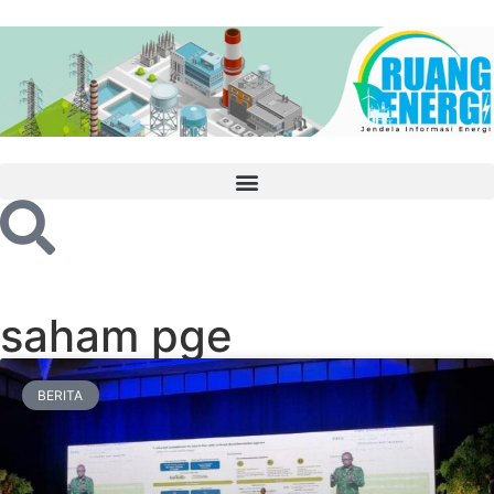
saham pge
BERITA