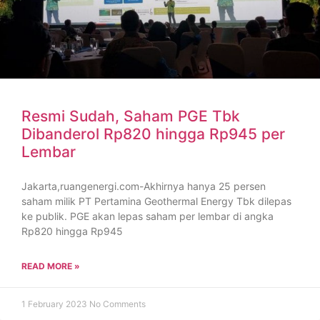
Resmi Sudah, Saham PGE Tbk
Dibanderol Rp820 hingga Rp945 per
Lembar
Jakarta,ruangenergi.com-Akhirnya hanya 25 persen
saham milik PT Pertamina Geothermal Energy Tbk dilepas
ke publik. PGE akan lepas saham per lembar di angka
Rp820 hingga Rp945
READ MORE »
1 February 2023
No Comments