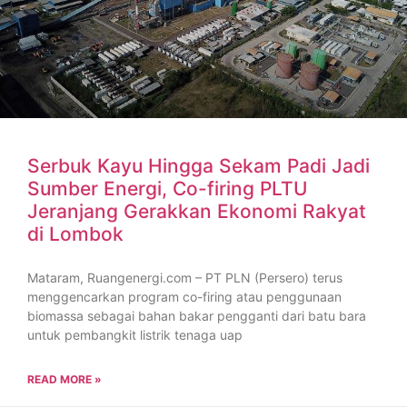
Serbuk Kayu Hingga Sekam Padi Jadi
Sumber Energi, Co-firing PLTU
Jeranjang Gerakkan Ekonomi Rakyat
di Lombok
Mataram, Ruangenergi.com – PT PLN (Persero) terus
menggencarkan program co-firing atau penggunaan
biomassa sebagai bahan bakar pengganti dari batu bara
untuk pembangkit listrik tenaga uap
READ MORE »