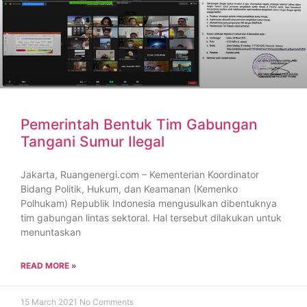
Pemerintah Bentuk Tim Gabungan
Tangani Sumur Ilegal
Jakarta, Ruangenergi.com – Kementerian Koordinator
Bidang Politik, Hukum, dan Keamanan (Kemenko
Polhukam) Republik Indonesia mengusulkan dibentuknya
tim gabungan lintas sektoral. Hal tersebut dilakukan untuk
menuntaskan
READ MORE »
15 March 2021
No Comments