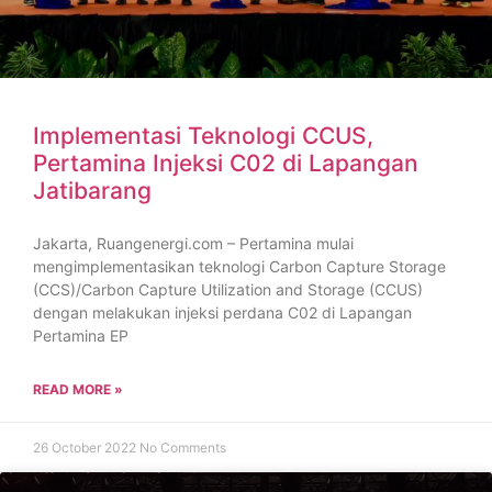
Implementasi Teknologi CCUS,
Pertamina Injeksi C02 di Lapangan
Jatibarang
Jakarta, Ruangenergi.com – Pertamina mulai
mengimplementasikan teknologi Carbon Capture Storage
(CCS)/Carbon Capture Utilization and Storage (CCUS)
dengan melakukan injeksi perdana C02 di Lapangan
Pertamina EP
READ MORE »
26 October 2022
No Comments