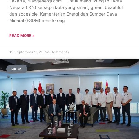
Jakarta, ruangenergi.com – Untuk mendukung Ibu Kota
Negara (IKN) sebagai kota yang smart, green, beautiful,
dan accesible, Kementerian Energi dan Sumber Daya
Mineral (ESDM) mendorong
READ MORE »
12 September 2023
No Comments
MIGAS