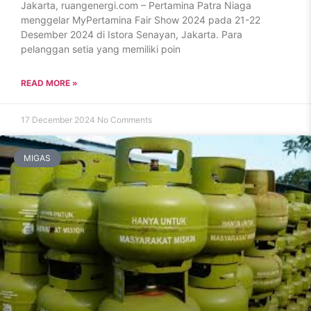
Jakarta, ruangenergi.com – Pertamina Patra Niaga
menggelar MyPertamina Fair Show 2024 pada 21-22
Desember 2024 di Istora Senayan, Jakarta. Para
pelanggan setia yang memiliki poin
READ MORE »
17 December 2024
No Comments
MIGAS