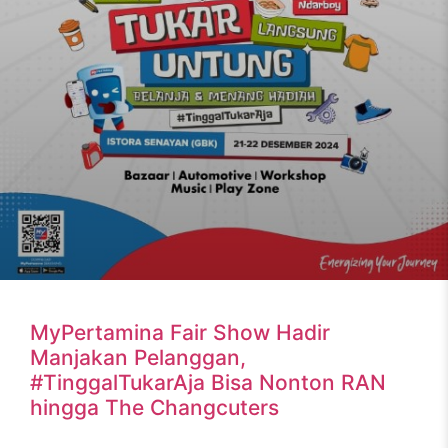
MyPertamina Fair Show Hadir
Manjakan Pelanggan,
#TinggalTukarAja Bisa Nonton RAN
hingga The Changcuters