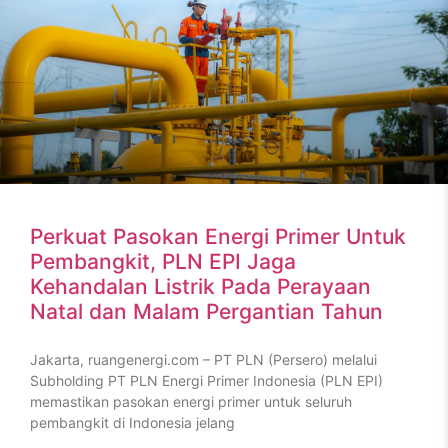
Perkuat Pasokan Energi Primer Untuk
Pembangkit, PLN EPI Jaga
Kehandalan Listrik Pada Perayaan
Natal dan Malam Pergantian Tahun
Jakarta, ruangenergi.com – PT PLN (Persero) melalui
Subholding PT PLN Energi Primer Indonesia (PLN EPI)
memastikan pasokan energi primer untuk seluruh
pembangkit di Indonesia jelang