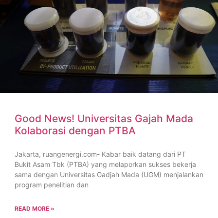
Good News! Universitas Gajah Mada
Kolaborasi dengan PTBA
Jakarta, ruangenergi.com- Kabar baik datang dari PT
Bukit Asam Tbk (PTBA) yang melaporkan sukses bekerja
sama dengan Universitas Gadjah Mada (UGM) menjalankan
program penelitian dan
READ MORE »