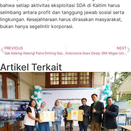
bahwa setiap aktivitas eksploitasi SDA di Kaltim harus
seimbang antara profit dan tanggung jawab sosial serta
lingkungan. Kesejahteraan harus dirasakan masyarakat,
bukan hanya segelintir korporasi.
PREVIOUS
NEXT
Gak Kaleng-Kaleng! Patra Drilling Gaspol Budaya Safety, Perwira Langsung ‘Sekolah’ Defensive Riding Bareng IDDC
Indonesia Goes Deep: SKK Migas Umumkan 60 Blok Siap Lelang, Undang Investor Global Wujudkan Visi Swasembada Energi
Artikel Terkait