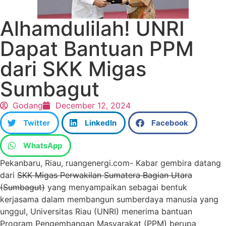
Alhamdulilah! UNRI
Dapat Bantuan PPM
dari SKK Migas
Sumbagut
Godang
December 12, 2024
Twitter
LinkedIn
Facebook
WhatsApp
Pekanbaru, Riau, ruangenergi.com- Kabar gembira datang
dari
SKK Migas Perwakilan Sumatera Bagian Utara
(Sumbagut)
yang menyampaikan sebagai bentuk
kerjasama dalam membangun sumberdaya manusia yang
unggul, Universitas Riau (UNRI) menerima bantuan
Program Pengembangan Masyarakat (PPM) berupa