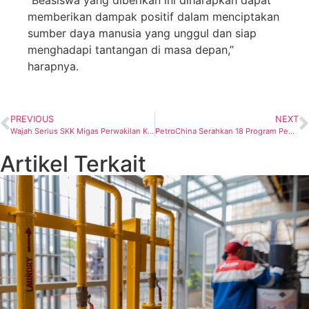
“Beasiswa yang diberikan ini diharapkan dapat
memberikan dampak positif dalam menciptakan
sumber daya manusia yang unggul dan siap
menghadapi tantangan di masa depan,”
harapnya.
PREVIOUS
NEXT
Wajah Serius SKK Migas Perwakilan Kalsul Bahas Masalah Pertanahan
PetroChina Serahkan 18 Program Pemberdayaan Masyarakat ke Pemkab Tanjab Timur
Artikel Terkait