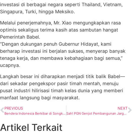
investasi di berbagai negara seperti Thailand, Vietnam,
Singapura, Turki, hingga Meksiko.
Melalui penerjemahnya, Mr. Xiao mengungkapkan rasa
optimis sekaligus terima kasih atas sambutan hangat
Pemerintah Babel.
“Dengan dukungan penuh Gubernur Hidayat, kami
berharap investasi ini berjalan sukses, menyerap banyak
tenaga kerja, dan membawa kebahagiaan bagi semua,”
ucapnya.
Langkah besar ini diharapkan menjadi titik balik Babel—
dari sekadar pengekspor pasir timah mentah, menuju
pusat industri hilirisasi timah kelas dunia yang memberi
manfaat langsung bagi masyarakat.
PREVIOUS
NEXT
Bendera Indonesia Berkibar di Songkhla, ETSA Dukung Survei Seismik 3D, Wow Mantap
Sah! PGN Genjot Pembangunan Jargas, Target 100 Ribu Sambungan Rumah Tahun Ini
Artikel Terkait