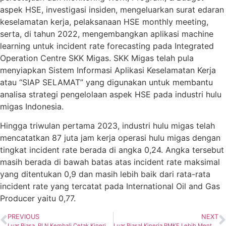
aspek HSE, investigasi insiden, mengeluarkan surat edaran
keselamatan kerja, pelaksanaan HSE monthly meeting,
serta, di tahun 2022, mengembangkan aplikasi machine
learning untuk incident rate forecasting pada Integrated
Operation Centre SKK Migas. SKK Migas telah pula
menyiapkan Sistem Informasi Aplikasi Keselamatan Kerja
atau “SIAP SELAMAT” yang digunakan untuk membantu
analisa strategi pengelolaan aspek HSE pada industri hulu
migas Indonesia.
Hingga triwulan pertama 2023, industri hulu migas telah
mencatatkan 87 juta jam kerja operasi hulu migas dengan
tingkat incident rate berada di angka 0,24. Angka tersebut
masih berada di bawah batas atas incident rate maksimal
yang ditentukan 0,9 dan masih lebih baik dari rata-rata
incident rate yang tercatat pada International Oil and Gas
Producer yaitu 0,77.
PREVIOUS
NEXT
Luar Biasa, PLN Kembali Cetak Kinerja Keuangan Terbaik Sepanjang Sejarah
Luar Biasa! Kinerja RMKE Lebih Mentereng Berkat Kenaikan Volume dan Optimalisasi Biaya,