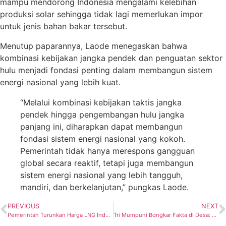
mampu mendorong Indonesia mengalami kelebihan
produksi solar sehingga tidak lagi memerlukan impor
untuk jenis bahan bakar tersebut.
Menutup paparannya, Laode menegaskan bahwa
kombinasi kebijakan jangka pendek dan penguatan sektor
hulu menjadi fondasi penting dalam membangun sistem
energi nasional yang lebih kuat.
“Melalui kombinasi kebijakan taktis jangka
pendek hingga pengembangan hulu jangka
panjang ini, diharapkan dapat membangun
fondasi sistem energi nasional yang kokoh.
Pemerintah tidak hanya merespons gangguan
global secara reaktif, tetapi juga membangun
sistem energi nasional yang lebih tangguh,
mandiri, dan berkelanjutan,” pungkas Laode.
PREVIOUS
NEXT
Pemerintah Turunkan Harga LNG Industri Menjadi USD13 per MMBTU untuk Jaga Daya Saing dan Lapangan Kerja
Tri Mumpuni Bongkar Fakta di Desa: Bawa PLTS 11 kWp, Temukan Warga Tinggal Serumah dengan Ternak