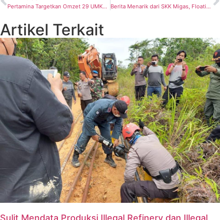
Pertamina Targetkan Omzet 29 UMKM Binaan di Inacraft 2024 Capai Rp 3 Miliar
Berita Menarik dari SKK Migas, Floating Production Storage and Offloading (FPSO) Marlin N Siap Meluncur untuk Medco EP Natuna
Artikel Terkait
Sulit Mendata Produksi Illegal Refinery dan Illegal