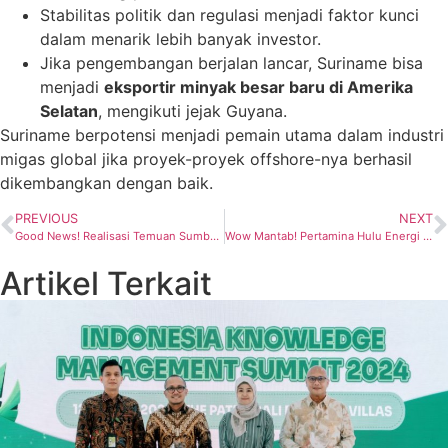
Stabilitas politik dan regulasi menjadi faktor kunci
dalam menarik lebih banyak investor.
Jika pengembangan berjalan lancar, Suriname bisa
menjadi
eksportir minyak besar baru di Amerika
Selatan
, mengikuti jejak Guyana.
Suriname berpotensi menjadi pemain utama dalam industri
migas global jika proyek-proyek offshore-nya berhasil
dikembangkan dengan baik.
PREVIOUS
NEXT
Good News! Realisasi Temuan Sumber Daya Migas Kontijen 2C SHU Pertamina Groups 652 MMBOE
Wow Mantab! Pertamina Hulu Energi Dukung Sepenuhnya Para Partner di Blok Masela
Artikel Terkait