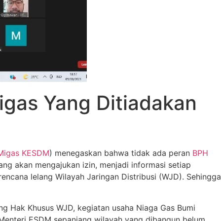
igas Yang Ditiadakan
 Migas KESDM
) menegaskan bahwa tidak ada peran
BPH
ng akan mengajukan izin, menjadi informasi setiap
ncana lelang Wilayah Jaringan Distribusi (WJD). Sehingga
ang Hak Khusus WJD, kegiatan usaha Niaga Gas Bumi
i Menteri ESDM sepanjang wilayah yang dibangun belum