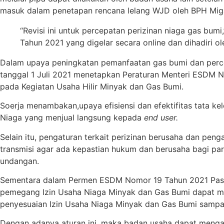
masuk dalam penetapan rencana lelang WJD oleh BPH Miga
“Revisi ini untuk percepatan perizinan niaga gas bum
Tahun 2021 yang digelar secara online dan dihadiri o
Dalam upaya peningkatan pemanfaatan gas bumi dan perce
tanggal 1 Juli 2021 menetapkan Peraturan Menteri ESDM
pada Kegiatan Usaha Hilir Minyak dan Gas Bumi.
Soerja menambakan,upaya efisiensi dan efektifitas tata ke
Niaga yang menjual langsung kepada
end user.
Selain itu, pengaturan terkait perizinan berusaha dan pen
transmisi agar ada kepastian hukum dan berusaha bagi p
undangan.
Sementara dalam Permen ESDM Nomor 19 Tahun 2021 Pasal
pemegang Izin Usaha Niaga Minyak dan Gas Bumi dapat m
penyesuaian Izin Usaha Niaga Minyak dan Gas Bumi samp
Dengan adanya aturan ini, maka badan usaha dapat mengaju