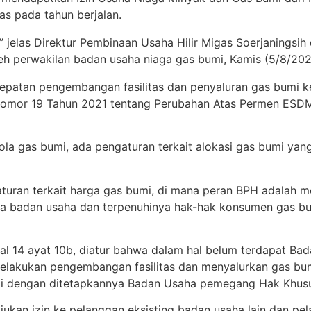
s pada tahun berjalan.
i,” jelas Direktur Pembinaan Usaha Hilir Migas Soerjanings
leh perwakilan badan usaha niaga gas bumi, Kamis (5/8/2021
patan pengembangan fasilitas dan penyaluran gas bumi k
 Nomor 19 Tahun 2021 tentang Perubahan Atas Permen ES
lola gas bumi, ada pengaturan terkait alokasi gas bumi ya
gaturan terkait harga gas bumi, di mana peran BPH adalah m
ara badan usaha dan terpenuhinya hak-hak konsumen gas b
 14 ayat 10b, diatur bahwa dalam hal belum terdapat B
elakukan pengembangan fasilitas dan menyalurkan gas bu
ai dengan ditetapkannya Badan Usaha pemegang Hak Khus
kan izin ke pelanggan eksisting badan usaha lain dan pel