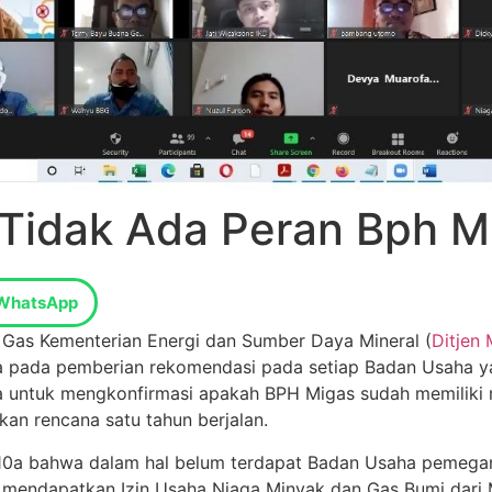
 Tidak Ada Peran Bph M
WhatsApp
 Gas Kementerian Energi dan Sumber Daya Mineral (
Ditjen
a pada pemberian rekomendasi pada setiap Badan Usaha ya
 untuk mengkonfirmasi apakah BPH Migas sudah memiliki re
an rencana satu tahun berjalan.
t 10a bahwa dalam hal belum terdapat Badan Usaha pemeg
lah mendapatkan Izin Usaha Niaga Minyak dan Gas Bumi dar