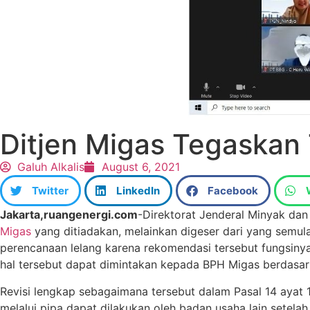
Ditjen Migas Tegaskan
Galuh Alkalis
August 6, 2021
Twitter
LinkedIn
Facebook
Jakarta,ruangenergi.com
-Direktorat Jenderal Minyak dan
Migas
yang ditiadakan, melainkan digeser dari yang semul
perencanaan lelang karena rekomendasi tersebut fungsinya
hal tersebut dapat dimintakan kepada BPH Migas berdasark
Revisi lengkap sebagaimana tersebut dalam Pasal 14 aya
melalui pipa dapat dilakukan oleh badan usaha lain sete