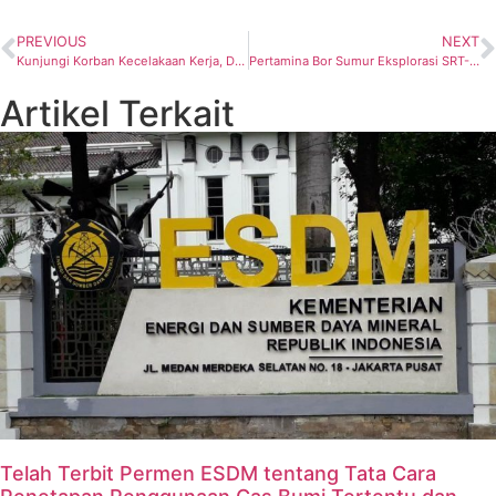
PREVIOUS
NEXT
Kunjungi Korban Kecelakaan Kerja, Dirut GeoDipa: Alhamdulillah Sudah Sehat Kembali
Pertamina Bor Sumur Eksplorasi SRT-1X di Musi Banyuasin
Artikel Terkait
Telah Terbit Permen ESDM tentang Tata Cara