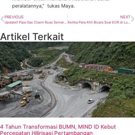
peralatannya,” tukas Maya.
PREVIOUS
NEXT
Update!! Pipa Gas Cisem Ruas Semarang-Batang Rencana Diresmikan Hari Ini
Ketika Para Ahli Bicara Soal EOR di Lunch Talk Aspermigas, Ini Hasilnya
Artikel Terkait
4 Tahun Transformasi BUMN, MIND ID Kebut
Percepatan Hilirisasi Pertambangan