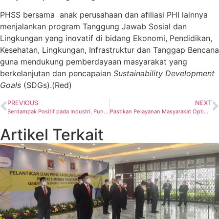
PHSS bersama anak perusahaan dan afiliasi PHI lainnya
menjalankan program Tanggung Jawab Sosial dan
Lingkungan yang inovatif di bidang Ekonomi, Pendidikan,
Kesehatan, Lingkungan, Infrastruktur dan Tanggap Bencana
guna mendukung pemberdayaan masyarakat yang
berkelanjutan dan pencapaian
Sustainability Development
Goals
(SDGs).(Red)
PREVIOUS
NEXT
Berdampak Positif pada Industri, Puncak Forum Kapnas Kembali Digelar di Jakarta
Pastikan Pelayanan Masyarakat Optimal, PLN Cek Kesehatan Pegawai
Artikel Terkait