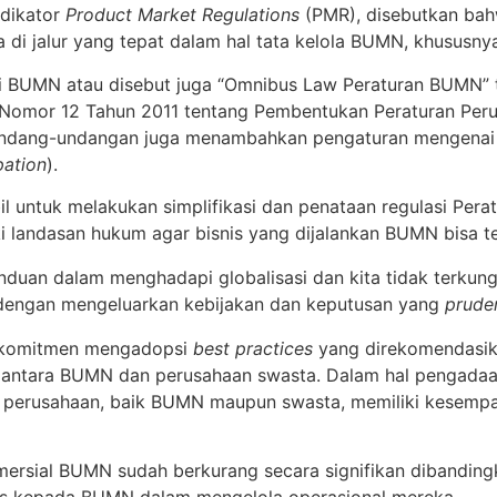
dikator
Product Market Regulations
(PMR), disebutkan ba
i jalur yang tepat dalam hal tata kelola BUMN, khususnya 
teri BUMN atau disebut juga “Omnibus Law Peraturan BUM
Nomor 12 Tahun 2011 tentang Pembentukan Peraturan Peru
undang-undangan juga menambahkan pengaturan mengenai 
pation
).
l untuk melakukan simplifikasi dan penataan regulasi Pera
i landasan hukum agar bisnis yang dijalankan BUMN bisa te
duan dalam menghadapi globalisasi dan kita tidak terkungk
 dengan mengeluarkan kebijakan dan keputusan yang
prude
erkomitmen mengadopsi
best practices
yang direkomendasik
 antara BUMN dan perusahaan swasta. Dalam hal pengadaan
a perusahaan, baik BUMN maupun swasta, memiliki kesemp
 komersial BUMN sudah berkurang secara signifikan dibandi