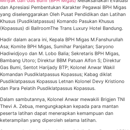
Minyak dan Gas Bumi (BPH Migas)
Melaksanakan Evaluasi
dan Apresiasi Pembentukan Karakter Pegawai BPH Migas
yang diselenggarakan Oleh Pusat Pendidikan dan Latihan
Khusus (Pusdiklatpassus) Komando Pasukan Khusus
(Kopassus) di BallroomThe Trans Luxury Hotel Bandung.
Hadir dalam acara ini, Kepala BPH Migas M.Fanshurullah
Asa; Komite BPH Migas, Sumihar Panjaitan; Saryono
Hadiwidjoyo dan M. Lobo Balia; Sekretaris BPH Migas,
Bambang Utoro; Direktur BBM Patuan Alfon S; Direktur
Gas Bumi, Sentot Harijady BTP; Kolonel Anwar Wakil
Komandan Pusdiklatpassus Kopassus; Kabag diklat
Pusdiklatpassus Kopassus Letnan Kolonel Devy Kristiono
dan Para Pelatih Pusdiklatpassus Kopassus.
Dalam sambutannya, Kolonel Anwar mewakili Brigjen TNI
Thevi A. Zebua, mengungkapkan kepada para mantan
peserta latihan dapat menerapkan kemampuan dan
keterampilan yang diperoleh selama latihan.