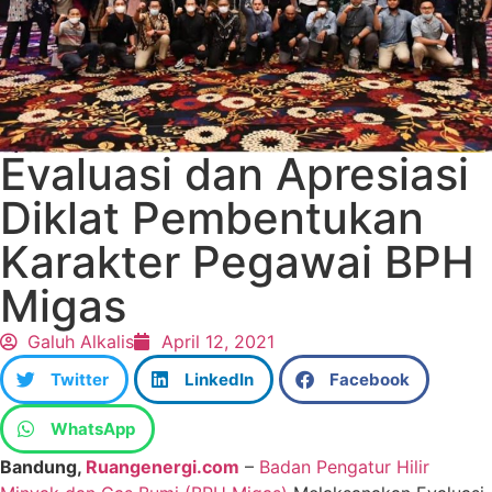
Evaluasi dan Apresiasi
Diklat Pembentukan
Karakter Pegawai BPH
Migas
Galuh Alkalis
April 12, 2021
Twitter
LinkedIn
Facebook
WhatsApp
Bandung,
Ruangenergi.com
–
Badan Pengatur Hilir