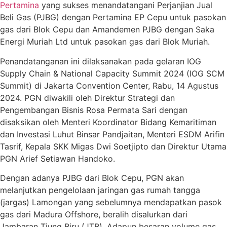
Pertamina
yang sukses menandatangani Perjanjian Jual
Beli Gas (PJBG) dengan Pertamina EP Cepu untuk pasokan
gas dari Blok Cepu dan Amandemen PJBG dengan Saka
Energi Muriah Ltd untuk pasokan gas dari Blok Muriah.
Penandatanganan ini dilaksanakan pada gelaran IOG
Supply Chain & National Capacity Summit 2024 (IOG SCM
Summit) di Jakarta Convention Center, Rabu, 14 Agustus
2024. PGN diwakili oleh Direktur Strategi dan
Pengembangan Bisnis Rosa Permata Sari dengan
disaksikan oleh Menteri Koordinator Bidang Kemaritiman
dan Investasi Luhut Binsar Pandjaitan, Menteri ESDM Arifin
Tasrif, Kepala SKK Migas Dwi Soetjipto dan Direktur Utama
PGN Arief Setiawan Handoko.
Dengan adanya PJBG dari Blok Cepu, PGN akan
melanjutkan pengelolaan jaringan gas rumah tangga
(jargas) Lamongan yang sebelumnya mendapatkan pasok
gas dari Madura Offshore, beralih disalurkan dari
Jambaran Tiung Biru (JTB). Adapun besaran volume gas