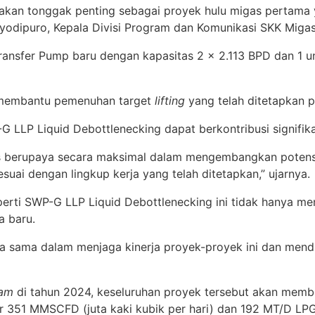
akan tonggak penting sebagai proyek hulu migas pertama 
ryodipuro, Kepala Divisi Program dan Komunikasi SKK Miga
 Transfer Pump baru dengan kapasitas 2 x 2.113 BPD dan 1 
 membantu pemenuhan target
lifting
yang telah ditetapkan p
-G LLP Liquid Debottlenecking dapat berkontribusi signifi
us berupaya secara maksimal dalam mengembangkan potensi
suai dengan lingkup kerja yang telah ditetapkan,” ujarnya.
ti SWP-G LLP Liquid Debottlenecking ini tidak hanya me
a baru.
a sama dalam menjaga kinerja proyek-proyek ini dan mend
eam
di tahun 2024, keseluruhan proyek tersebut akan mem
r 351 MMSCFD (juta kaki kubik per hari) dan 192 MT/D LPG