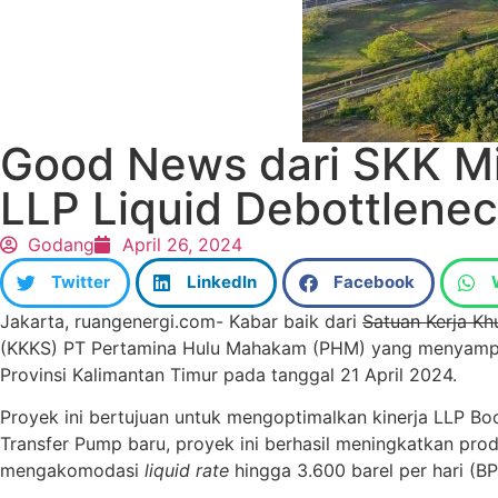
Good News dari SKK M
LLP Liquid Debottlenec
Godang
April 26, 2024
Twitter
LinkedIn
Facebook
Jakarta, ruangenergi.com- Kabar baik dari
Satuan Kerja K
(KKKS) PT Pertamina Hulu Mahakam (PHM) yang menyampa
Provinsi Kalimantan Timur pada tanggal 21 April 2024.
Proyek ini bertujuan untuk mengoptimalkan kinerja LLP 
Transfer Pump baru, proyek ini berhasil meningkatkan prod
mengakomodasi
liquid rate
hingga 3.600 barel per hari (B