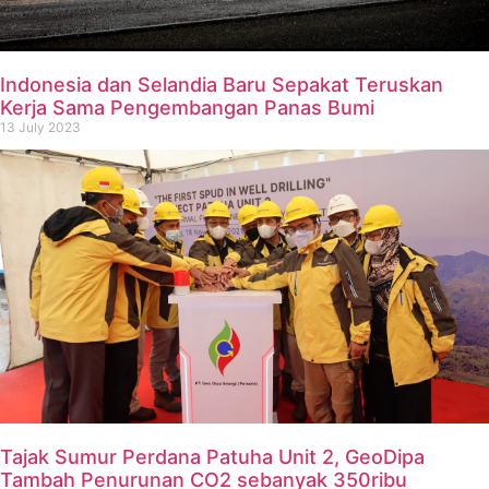
Indonesia dan Selandia Baru Sepakat Teruskan
Kerja Sama Pengembangan Panas Bumi
13 July 2023
Tajak Sumur Perdana Patuha Unit 2, GeoDipa
Tambah Penurunan CO2 sebanyak 350ribu