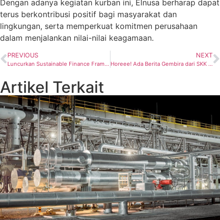
Dengan adanya kegiatan kurban ini, Elnusa berharap dapat
terus berkontribusi positif bagi masyarakat dan
lingkungan, serta memperkuat komitmen perusahaan
dalam menjalankan nilai-nilai keagamaan.
PREVIOUS
NEXT
Luncurkan Sustainable Finance Framework, Pertamina Dorong Akses Pendanaan Hijau
Horeee! Ada Berita Gembira dari SKK Migas untuk Para Pembeli Gas
Artikel Terkait