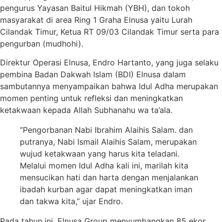
pengurus Yayasan Baitul Hikmah (YBH), dan tokoh
masyarakat di area Ring 1 Graha Elnusa yaitu Lurah
Cilandak Timur, Ketua RT 09/03 Cilandak Timur serta para
pengurban (mudhohi).
Direktur Operasi Elnusa, Endro Hartanto, yang juga selaku
pembina Badan Dakwah Islam (BDI) Elnusa dalam
sambutannya menyampaikan bahwa Idul Adha merupakan
momen penting untuk refleksi dan meningkatkan
ketakwaan kepada Allah Subhanahu wa ta’ala.
“Pengorbanan Nabi Ibrahim Alaihis Salam. dan
putranya, Nabi Ismail Alaihis Salam, merupakan
wujud ketakwaan yang harus kita teladani.
Melalui momen Idul Adha kali ini, marilah kita
mensucikan hati dan harta dengan menjalankan
ibadah kurban agar dapat meningkatkan iman
dan takwa kita,” ujar Endro.
Pada tahun ini, Elnusa Group menyumbangkan 85 ekor