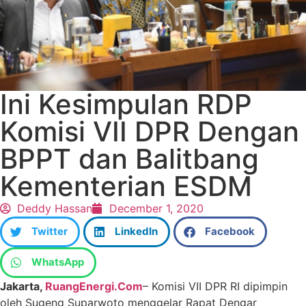
Ini Kesimpulan RDP
Komisi VII DPR Dengan
BPPT dan Balitbang
Kementerian ESDM
Deddy Hassan
December 1, 2020
Twitter
LinkedIn
Facebook
WhatsApp
Jakarta,
RuangEnergi.Com
– Komisi VII DPR RI dipimpin
oleh Sugeng Suparwoto menggelar Rapat Dengar