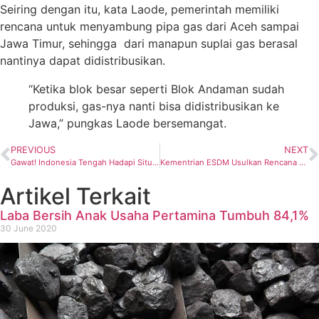
Seiring dengan itu, kata Laode, pemerintah memiliki
rencana untuk menyambung pipa gas dari Aceh sampai
Jawa Timur, sehingga dari manapun suplai gas berasal
nantinya dapat didistribusikan.
“Ketika blok besar seperti Blok Andaman sudah
produksi, gas-nya nanti bisa didistribusikan ke
Jawa,” pungkas Laode bersemangat.
PREVIOUS
NEXT
Gawat! Indonesia Tengah Hadapi Situasi Tidak Berimbang Antara Produksi dan Serapan Gas
Kementrian ESDM Usulkan Rencana Penyaluran BBM 2025 Sebanyak 19,99 Juta Kiloliter
Artikel Terkait
Laba Bersih Anak Usaha Pertamina Tumbuh 84,1%
30 June 2020