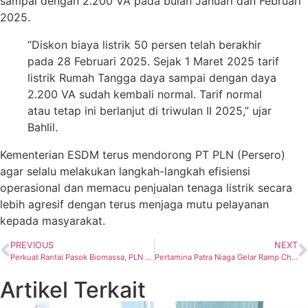
sampai dengan 2.200 VA pada bulan Januari dan Februari
2025.
“Diskon biaya listrik 50 persen telah berakhir
pada 28 Februari 2025. Sejak 1 Maret 2025 tarif
listrik Rumah Tangga daya sampai dengan daya
2.200 VA sudah kembali normal. Tarif normal
atau tetap ini berlanjut di triwulan II 2025,” ujar
Bahlil.
Kementerian ESDM terus mendorong PT PLN (Persero)
agar selalu melakukan langkah-langkah efisiensi
operasional dan memacu penjualan tenaga listrik secara
lebih agresif dengan terus menjaga mutu pelayanan
kepada masyarakat.
PREVIOUS
NEXT
Perkuat Rantai Pasok Biomassa, PLN EPI Pasok 350 Ton Cangkang Sawit via Laut ke PLTU Tidore
Pertamina Patra Niaga Gelar Ramp Check, Pastikan Armada Mobil Tangki Siap Operasi di Masa Mudik
Artikel Terkait