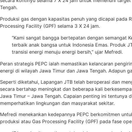
secara kontinyu selama 7 X 24 jam untuk memenuhi targe
Tengah.
Produksi gas dengan kapasitas penuh yang dicapai pada Ra
Processing Facility (GPF) selama 3 X 24 jam.
“Kami sangat bangga bertepatan dengan semangat Ke
terbaik anak bangsa untuk Indonesia Emas. Produk J
transisi energi menuju energi bersih,” ujar Mefredi.
Peran strategis PEPC ialah memastikan kelancaran pengir
energi di wilayah Jawa Timur dan Jawa Tengah. Adapun gas 
Seperti diketahui, Lapangan JTB telah beroperasi dan me
secara bertahap meningkat dan beberapa kali berkesemp
Jawa Timur – Jawa Tengah. Capaian penting ini tentunya di
memperhatikan lingkungan dan masyarakat sekitar.
Mefredi menekankan kedepannya PEPC berkomitmen untuk me
produksi atau Gas Processing Facility (GPF) pada fase ope