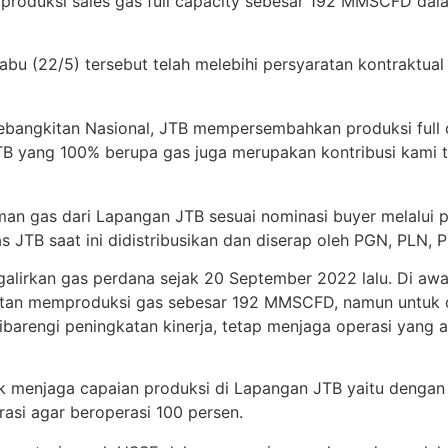
t produksi sales gas full capacity sebesar 192 MMSCFD d
bu (22/5) tersebut telah melebihi persyaratan kontraktua
bangkitan Nasional, JTB mempersembahkan produksi full 
TB yang 100% berupa gas juga merupakan kontribusi kami 
iman gas dari Lapangan JTB sesuai nominasi buyer melalui
JTB saat ini didistribusikan dan diserap oleh PGN, PLN, P
ngalirkan gas perdana sejak 20 September 2022 lalu. Di a
atan memproduksi gas sebesar 192 MMSCFD, namun untuk 
barengi peningkatan kinerja, tetap menjaga operasi yang am
njaga capaian produksi di Lapangan JTB yaitu dengan menj
rasi agar beroperasi 100 persen.