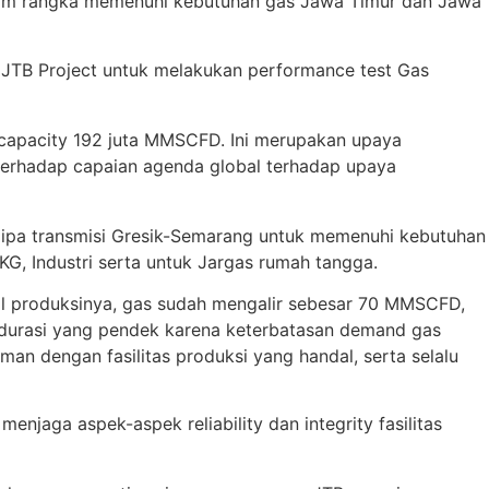
alam rangka memenuhi kebutuhan gas Jawa Timur dan Jawa
l JTB Project untuk melakukan performance test Gas
capacity 192 juta MMSCFD. Ini merupakan upaya
terhadap capaian agenda global terhadap upaya
 pipa transmisi Gresik-Semarang untuk memenuhi kebutuhan
KG, Industri serta untuk Jargas rumah tangga.
wal produksinya, gas sudah mengalir sebesar 70 MMSCFD,
durasi yang pendek karena keterbatasan demand gas
an dengan fasilitas produksi yang handal, serta selalu
aga aspek-aspek reliability dan integrity fasilitas