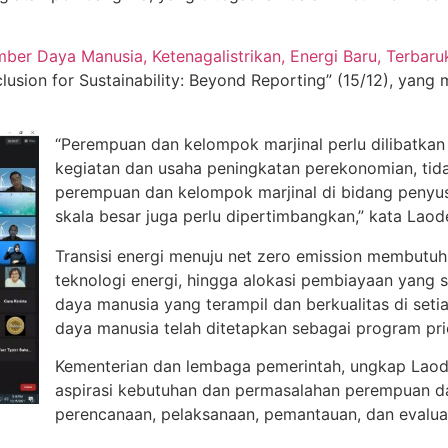
r Daya Manusia, Ketenagalistrikan, Energi Baru, Terbaru
ion for Sustainability: Beyond Reporting” (15/12), yang
“Perempuan dan kelompok marjinal perlu dilibatkan
kegiatan dan usaha peningkatan perekonomian, tida
perempuan dan kelompok marjinal di bidang penyu
skala besar juga perlu dipertimbangkan,” kata Laod
Transisi energi menuju net zero emission membutuhk
teknologi energi, hingga alokasi pembiayaan yang s
daya manusia yang terampil dan berkualitas di set
daya manusia telah ditetapkan sebagai program pri
Kementerian dan lembaga pemerintah, ungkap Laod
aspirasi kebutuhan dan permasalahan perempuan da
perencanaan, pelaksanaan, pemantauan, dan evaluas