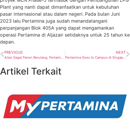
proyek MLN Phase-5 termasuk dengan Pembangunan LPG
Plant yang nanti dapat dimanfaatkan untuk kebutuhan
pasar internasional atau dalam negeri. Pada bulan Juni
2023 lalu Pertamina juga sudah menandatangani
perpanjangan Blok 405A yang dapat mengamankan
operasi Pertamina di Aljazair setidaknya untuk 25 tahun ke
depan.
PREVIOUS
NEXT
Atasi Gagal Panen Berulang, Pertamina EP Sukowati Field Dukung Implementasi Program SRI Satu-satunya di Tuban
Pertamina Goes to Campus di Singapura, Ajak Mahasiswa Indonesia Bangun Masa Depan Energi Berkelanjutan
Artikel Terkait