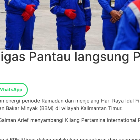
igas Pantau langsung P
WhatsApp
 energi periode Ramadan dan menjelang Hari Raya Idul Fi
n Bakar Minyak (BBM) di wilayah Kalimantan Timur.
lman Arief menyambangi Kilang Pertamina International R
i fungsi BPH Migas dalam melakukan pengaturan dan pengaw