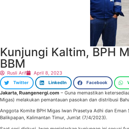
Kunjungi Kaltim, BPH M
BBM
Rusli Arif
April 8, 2023
Twitter
LinkedIn
Facebook
Jakarta, Ruangenergi.com
– Guna memastikan ketersediaan
Migas) melakukan pemantauan pasokan dan distribusi Baha
Anggota Komite BPH Migas Iwan Prasetya Adhi dan Eman Sa
Balikpapan, Kalimantan Timur, Jum’at (7/4/2023).
Saat sesi diskusi, Iwan menjelaskan kunjungan ini sesua