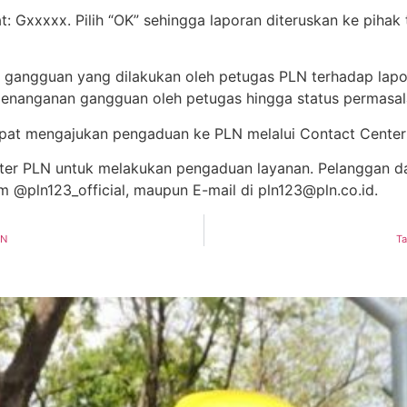
Gxxxxx. Pilih “OK” sehingga laporan diteruskan ke pihak t
 gangguan yang dilakukan oleh petugas PLN terhadap lapora
penanganan gangguan oleh petugas hingga status permasala
dapat mengajukan pengaduan ke PLN melalui Contact Cente
er PLN untuk melakukan pengaduan layanan. Pelanggan dap
 @pln123_official, maupun E-mail di pln123@pln.co.id.
LN
Ta