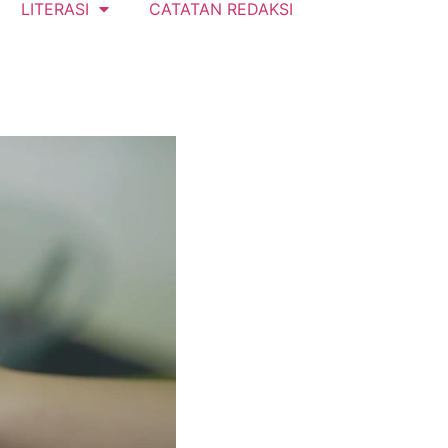
LITERASI
CATATAN REDAKSI