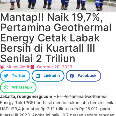
Mantap!! Naik 19,7%,
Pertamina Geothermal
Energy Cetak Labak
Bersih di Kuartall III
Senilai 2 Triliun
Muhdi Qorib
October 28, 2023
Twitter
LinkedIn
Facebook
WhatsApp
Jakarta, ruangenergi.com
–
PT Pertamina Geothermal
Energy Tbk (PGE)
berhasil membukukan laba bersih senilai
USD 133,4 juta atau Rp 2,12 triliun (kurs Rp 15.911) pada
kuartal III 2023. Angka ini naik 19,7 persen secara tahunan