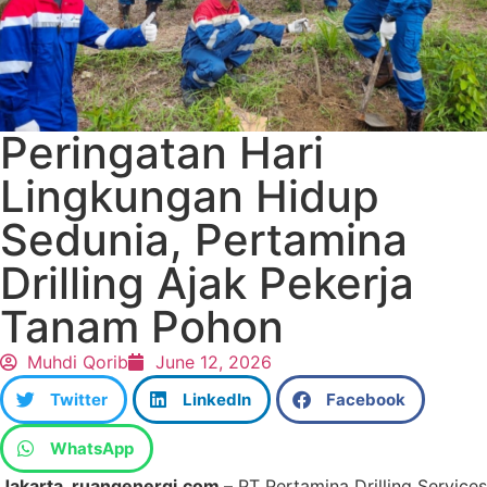
Peringatan Hari
Lingkungan Hidup
Sedunia, Pertamina
Drilling Ajak Pekerja
Tanam Pohon
Muhdi Qorib
June 12, 2026
Twitter
LinkedIn
Facebook
WhatsApp
Jakarta, ruangenergi.com –
PT Pertamina Drilling Services