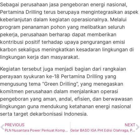
Sebagai perusahaan jasa pengeboran energi nasional,
Pertamina Drilling terus berupaya mengintegrasikan aspek
keberlanjutan dalam kegiatan operasionalnya. Melalui
program penanaman pohon yang melibatkan seluruh
pekerja, perusahaan berharap dapat memberikan
kontribusi positif terhadap upaya pengurangan emisi
karbon sekaligus meningkatkan kesadaran lingkungan di
lingkungan kerja dan masyarakat.
Kegiatan tersebut juga menjadi bagian dari rangkaian
perayaan syukuran ke-18 Pertamina Drilling yang
mengusung tema “Green Drilling”, yang menegaskan
komitmen perusahaan dalam menjalankan operasi
pengeboran yang aman, andal, efisien, dan berwawasan
lingkungan guna mendukung ketahanan energi nasional
serta target dekarbonisasi Indonesia.
PREVIOUS
NEXT
PLN Nusantara Power Perkuat Kompetensi SDM Ketenagalistrikan, Learning Center Boiler USC Jawa 7 Resmi Beroperasi
Gelar BASO IGA PHI Edisi Olahraga, Pertamina EP Tanjung Field Perkuat Kolaborasi dan Literasi Wartawan Tabalong tentang Hulu Migas