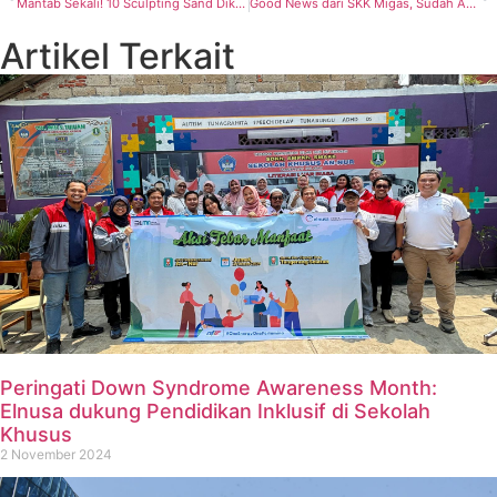
Mantab Sekali! 10 Sculpting Sand Dikirim ke USA untuk Fracturing MNK
Good News dari SKK Migas, Sudah Ada Pemasok CEOR di Blok Rokan, Siapa Dia?
Artikel Terkait
Peringati Down Syndrome Awareness Month:
Elnusa dukung Pendidikan Inklusif di Sekolah
Khusus
2 November 2024