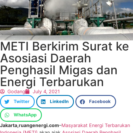
METI Berkirim Surat ke
Asosiasi Daerah
Penghasil Migas dan
Energi Terbarukan
Godang
July 4, 2021
Twitter
LinkedIn
Facebook
WhatsApp
Jakarta,ruangenergi.com
–
Masyarakat Energi Terbarukan
Indonesia (METI)
akan ajak
Asosiasi Daerah Penghasil