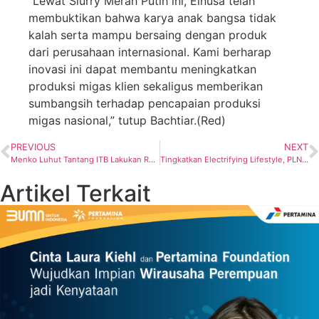
“Lewat Slurry Merah Putih ini, Elnusa telah
membuktikan bahwa karya anak bangsa tidak
kalah serta mampu bersaing dengan produk
dari perusahaan internasional. Kami berharap
inovasi ini dapat membantu meningkatkan
produksi migas klien sekaligus memberikan
sumbangsih terhadap pencapaian produksi
migas nasional,” tutup Bachtiar.(Red)
PREVIOUS
NEXT
Menko Luhut Tantang ITB Lakukan Research Industry Policy Hingga Menjadi Kampus Research Center di Indonesia
Tingkatkan Electrifying Lifestyle, PLN Gelar Fun Cooking Kompor Induksi
Artikel Terkait