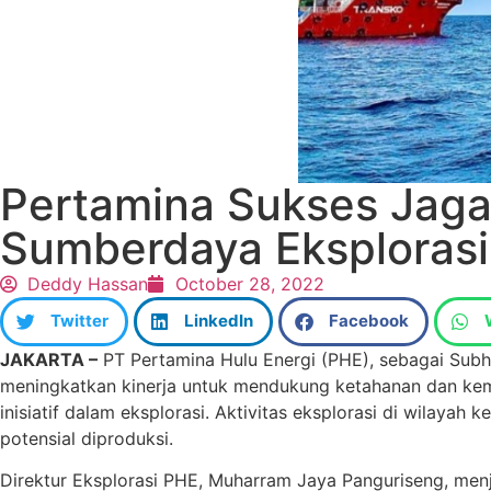
Pertamina Sukses Jaga
Sumberdaya Eksplorasi
Deddy Hassan
October 28, 2022
Twitter
LinkedIn
Facebook
JAKARTA –
PT Pertamina Hulu Energi (PHE), sebagai Subho
meningkatkan kinerja untuk mendukung ketahanan dan kema
inisiatif dalam eksplorasi. Aktivitas eksplorasi di wilaya
potensial diproduksi.
Direktur Eksplorasi PHE, Muharram Jaya Panguriseng, menje