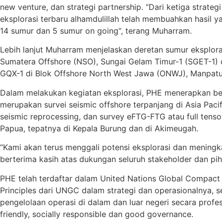
new venture, dan strategi partnership. “Dari ketiga strat
eksplorasi terbaru alhamdulillah telah membuahkan hasil
14 sumur dan 5 sumur on going“, terang Muharram.
Lebih lanjut Muharram menjelaskan deretan sumur eksplor
Sumatera Offshore (NSO), Sungai Gelam Timur-1 (SGET-1) d
GQX-1 di Blok Offshore North West Jawa (ONWJ), Manpatu-
Dalam melakukan kegiatan eksplorasi, PHE menerapkan bebe
merupakan survei seismic offshore terpanjang di Asia Pacif
seismic reprocessing, dan survey eFTG-FTG atau full tenso
Papua, tepatnya di Kepala Burung dan di Akimeugah.
“Kami akan terus menggali potensi eksplorasi dan mening
berterima kasih atas dukungan seluruh stakeholder dan piha
PHE telah terdaftar dalam United Nations Global Compact
Principles dari UNGC dalam strategi dan operasionalnya
pengelolaan operasi di dalam dan luar negeri secara prof
friendly, socially responsible dan good governance.