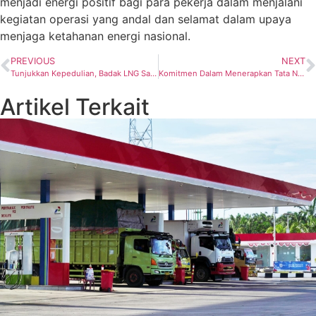
menjadi energi positif bagi para pekerja dalam menjalani
kegiatan operasi yang andal dan selamat dalam upaya
menjaga ketahanan energi nasional.
PREVIOUS
NEXT
Tunjukkan Kepedulian, Badak LNG Salurkan bantuan sosial kepada korban kebakaran di Rawa Indah
Komitmen Dalam Menerapkan Tata Nilai AKHLAK, PHE Gelar Culture Summit 2024
Artikel Terkait