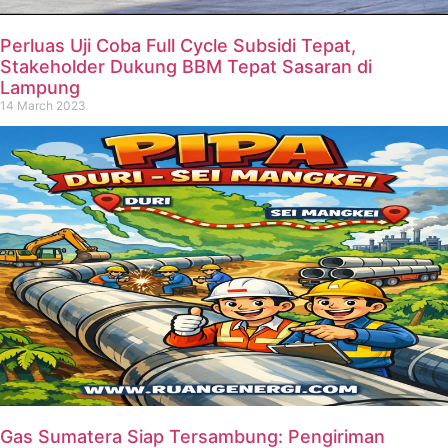
Perluas Uji Coba Full Cycle Subsidi Tepat,
Stakeholder Dukung BBM Tepat Sasaran di
Lampung
14 March 2023
Gas Sumatera Siap Tersambung: Pengiriman